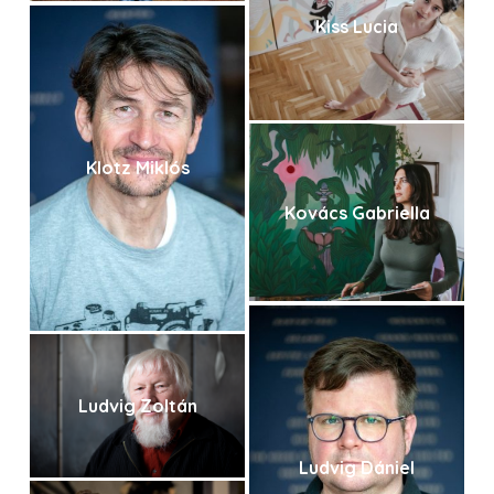
Kiss Lucia
Klotz Miklós
Kovács Gabriella
Ludvig Zoltán
Ludvig Dániel