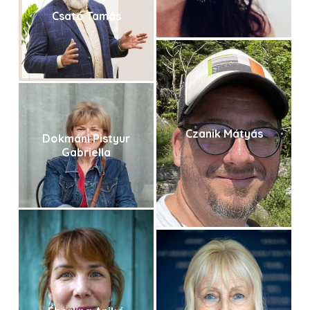
Csató Tamás
Czanik Mátyás
Dokmáni Pistyur
Gabriella