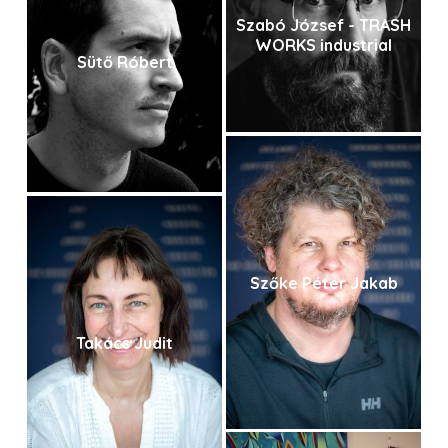
Szabó József - TRASH
WORKS industrial
Sütő Róbert
Szőke Péter Jakab
Takács Judit