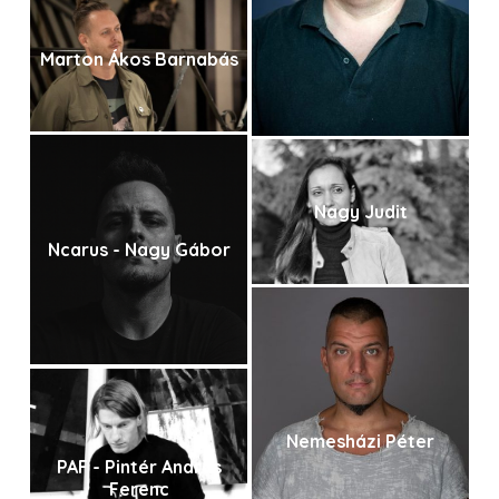
Marton Ákos Barnabás
Nagy Judit
Ncarus - Nagy Gábor
Nemesházi Péter
PAF - Pintér András
Ferenc