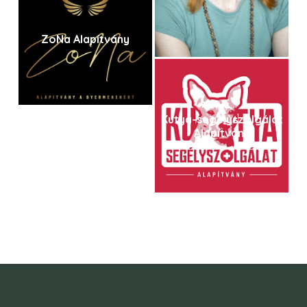
ZoNa Alapítvány
Kutya-segélyszolgálat
Alapítvány