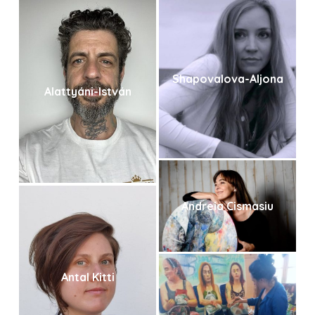
Shapovalova-Aljona
Alattyáni-István
Andreia Cismasiu
Antal Kitti