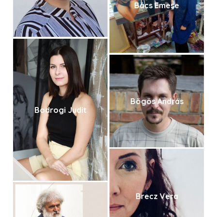
Bács Emese
Bögös András
Bodrogi Judit
Brecz Vera