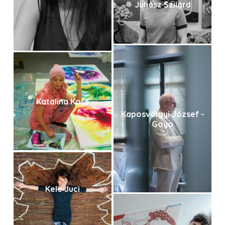
Juhász Szilárd
Katalina Koss
Kaposvölgyi József -
Goyo
Kele Juci