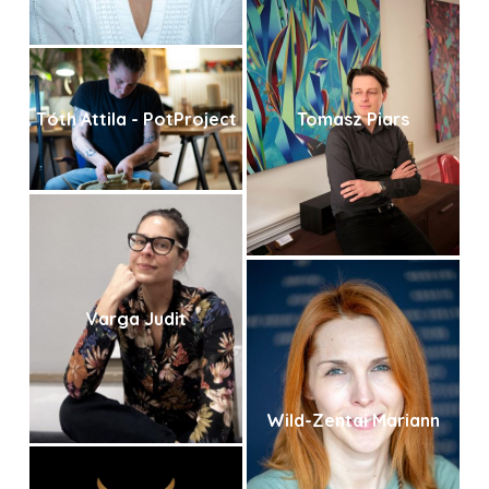
Tomasz Piars
Tóth Attila - PotProject
Varga Judit
Wild-Zentai Mariann