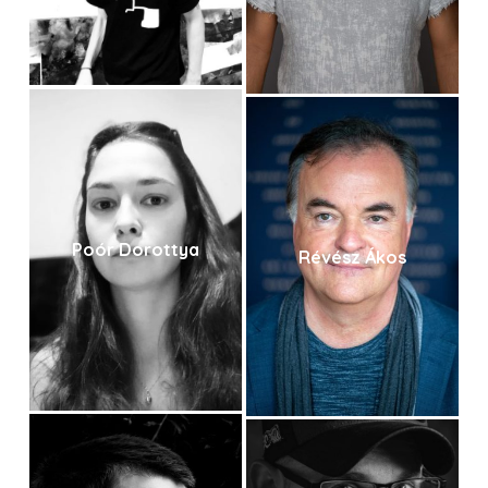
Poór Dorottya
Révész Ákos