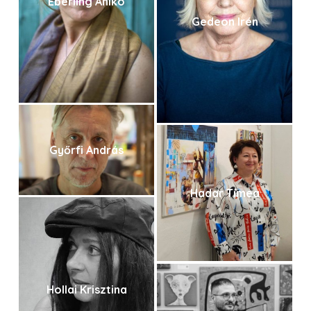
Éberling Anikó
Gedeon Irén
Győrfi András
Hadar Tímea
Hollai Krisztina