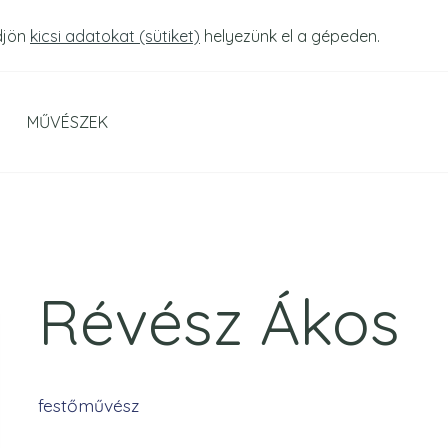
djön
kicsi adatokat (sütiket)
helyezünk el a gépeden.
MŰVÉSZEK
Révész Ákos
festőművész