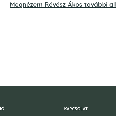
Megnézem Révész Ákos további al
IÓ
KAPCSOLAT