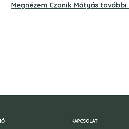
Megnézem Czanik Mátyás további a
IÓ
KAPCSOLAT