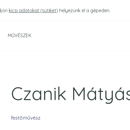
djön
kicsi adatokat (sütiket)
helyezünk el a gépeden.
MŰVÉSZEK
Czanik Mátyá
festőművész