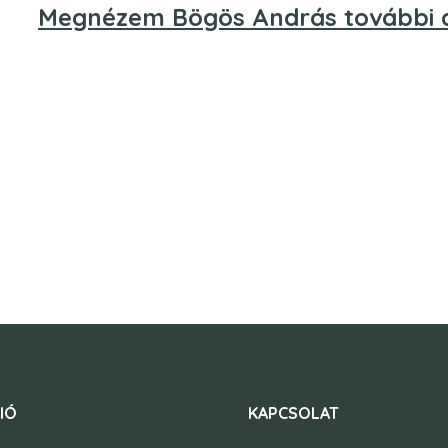
Megnézem Bögös András további a
IÓ
KAPCSOLAT