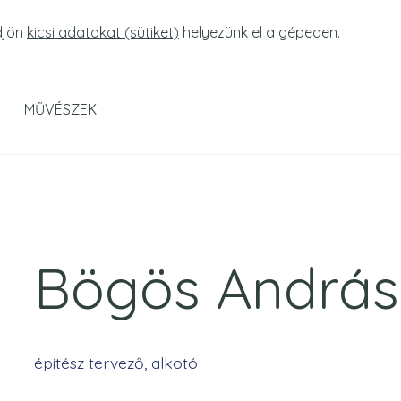
djön
kicsi adatokat (sütiket)
helyezünk el a gépeden.
MŰVÉSZEK
Bögös András
építész tervező, alkotó