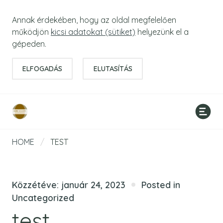
Annak érdekében, hogy az oldal megfelelően
működjön
kicsi adatokat (sütiket)
helyezünk el a
gépeden.
ELFOGADÁS
ELUTASÍTÁS
HOME
/
TEST
Közzétéve:
január 24, 2023
Posted in
Uncategorized
test