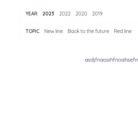
YEAR
2023
2022
2020
2019
TOPIC
New line
Back to the future
Red line
asdjfnaosihfnoahsef